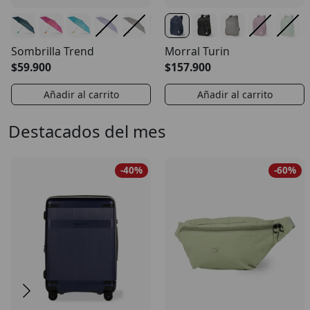
Sombrilla Trend
Morral Turin
$59.900
$157.900
Añadir al carrito
Añadir al carrito
Destacados del mes
-40%
-60%