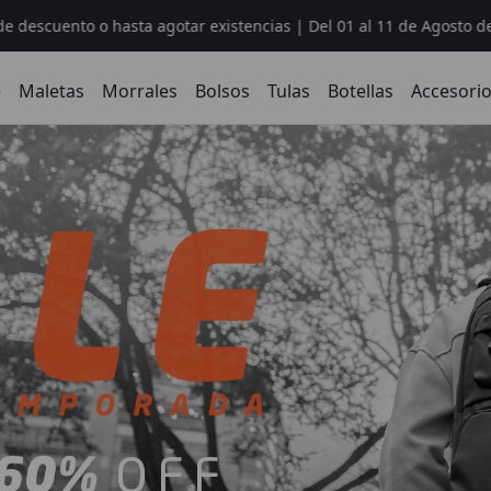
 o hasta agotar existencias | Del 01 al 11 de Agosto del 2026
o
Maletas
Morrales
Bolsos
Tulas
Botellas
Accesori
es, Tulas y Accesorios. P