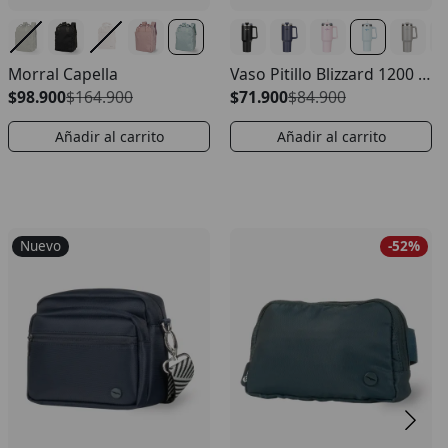
Morral Capella
Vaso Pitillo Blizzard 1200 ml
$98.900
$164.900
$71.900
$84.900
Añadir al carrito
Añadir al carrito
Nuevo
-52%