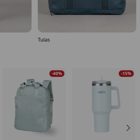
Tulas
-40%
-15%