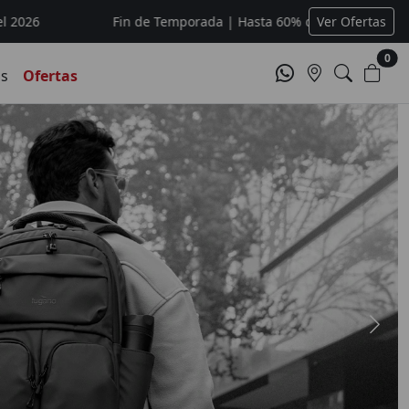
Fin de Temporada | Hasta 60% de descuento o hasta agotar
Ver Ofertas
0
os
Ofertas
recios increíbles