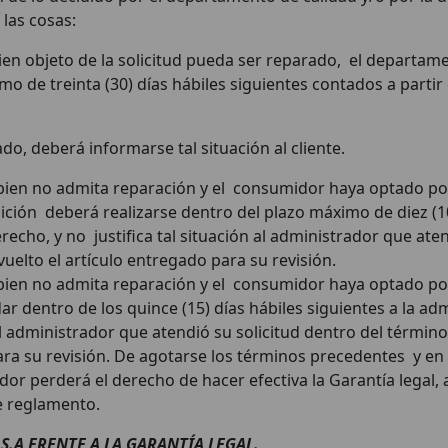
 las cosas:
bien objeto de la solicitud pueda ser reparado, el depart
o de treinta (30) días hábiles siguientes contados a partir
do, deberá informarse tal situación al cliente.
l bien no admita reparación y el consumidor haya optado por
osición deberá realizarse dentro del plazo máximo de diez (10
derecho, y no justifica tal situación al administrador que ate
vuelto el artículo entregado para su revisión.
l bien no admita reparación y el consumidor haya optado por 
r dentro de los quince (15) días hábiles siguientes a la admis
al administrador que atendió su solicitud dentro del término
para su revisión. De agotarse los términos precedentes y en
or perderá el derecho de hacer efectiva la Garantía legal
te reglamento.
.A FRENTE A LA GARANTÍA LEGAL.