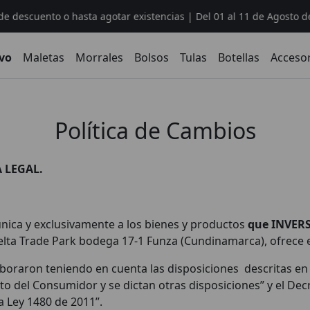
scuento o hasta agotar existencias | Del 01 al 11 de Agosto del 2
vo
Maletas
Morrales
Bolsos
Tulas
Botellas
Acceso
Política de Cambios
A LEGAL.
única y exclusivamente a los bienes y productos
que INVERS
Celta Trade Park bodega 17-1 Funza (Cundinamarca), ofrece
oraron teniendo en cuenta las disposiciones descritas en el
to del Consumidor y se dictan otras disposiciones” y el Dec
la Ley 1480 de 2011”.