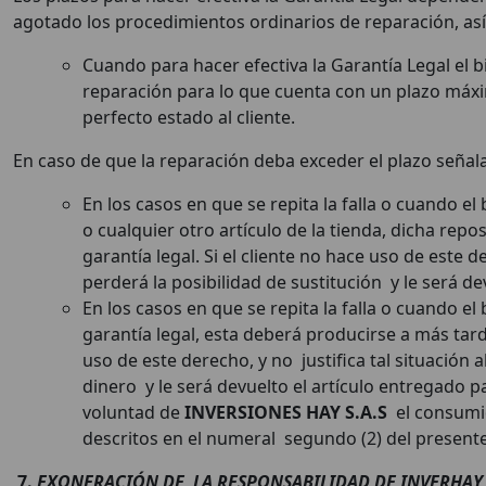
agotado los procedimientos ordinarios de reparación, así
Cuando para hacer efectiva la Garantía Legal el 
reparación para lo que cuenta con un plazo máxim
perfecto estado al cliente.
En caso de que la reparación deba exceder el plazo señala
En los casos en que se repita la falla o cuando e
o cualquier otro artículo de la tienda, dicha rep
garantía legal. Si el cliente no hace uso de este 
perderá la posibilidad de sustitución y le será de
En los casos en que se repita la falla o cuando e
garantía legal, esta deberá producirse a más tarda
uso de este derecho, y no justifica tal situación 
dinero y le será devuelto el artículo entregado 
voluntad de
INVERSIONES HAY S.A.S
el consumid
descritos en el numeral segundo (2) del presen
7.
EXONERACIÓN DE LA RESPONSABILIDAD DE INVERHAY S